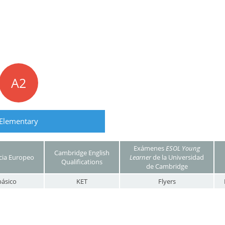
A2
Elementary
Exámenes
ESOL Young
Cambridge English
cia Europeo
Learner
de la Universidad
Qualifications
de Cambridge
básico
KET
Flyers