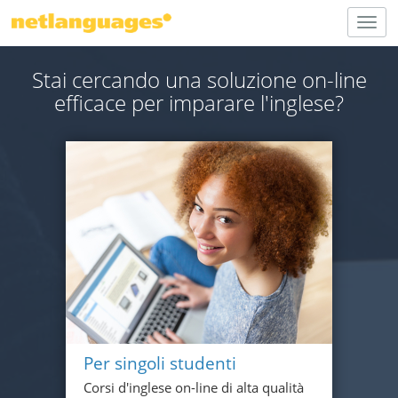
Togg
navig
Stai cercando una soluzione on-line
efficace per imparare l'inglese?
Per singoli studenti
Corsi d'inglese on-line di alta qualità