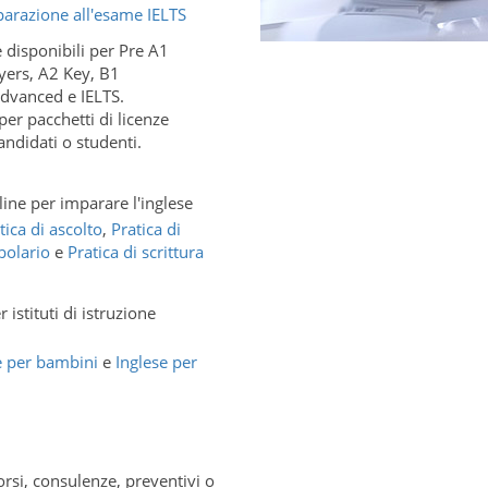
parazione all'esame IELTS
e disponibili per Pre A1
yers, A2 Key, B1
Advanced e IELTS.
er pacchetti di licenze
andidati o studenti.
ine per imparare l'inglese
tica di ascolto
,
Pratica di
bolario
e
Pratica di scrittura
 istituti di istruzione
e per bambini
e
Inglese per
corsi, consulenze, preventivi o