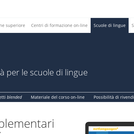
one superiore
Centri di formazione on-line
Scuole di lingue
S
à per le scuole di lingue
etti
blended
Materiale del corso on-line
Possibilità di rivend
pplementari