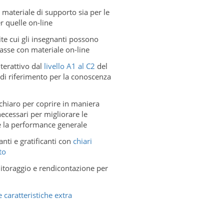
 materiale di supporto sia per le
r quelle on-line
te cui gli insegnanti possono
lasse con materiale on-line
terattivo dal
livello A1 al C2
del
i riferimento per la conoscenza
hiaro per coprire in maniera
 necessari per migliorare le
e la performance generale
nti e gratificanti con
chiari
to
toraggio e rendicontazione per
e caratteristiche extra