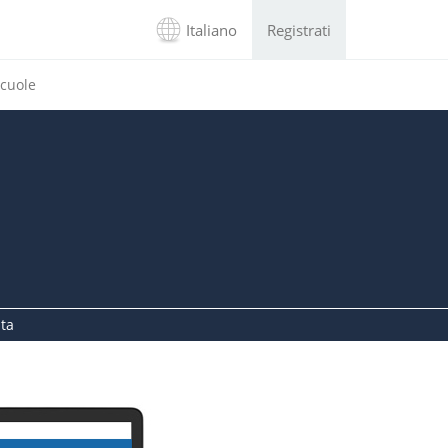
Italiano
Registrati
cuole
ita