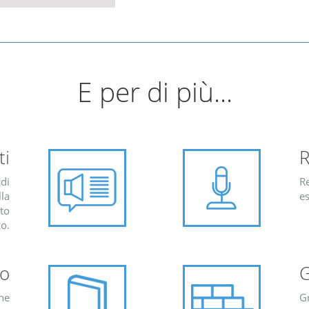
E per di più...
ti
R
di
Re
lla
es
sto
lo.
io
G
one
G