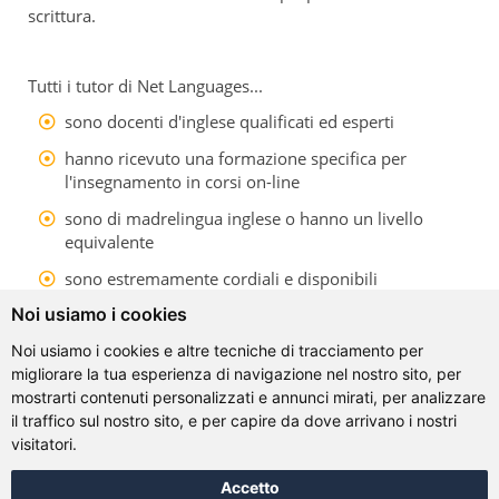
scrittura.
Tutti i tutor di Net Languages...
sono docenti d'inglese qualificati ed esperti
hanno ricevuto una formazione specifica per
l'insegnamento in corsi on-line
sono di madrelingua inglese o hanno un livello
equivalente
sono estremamente cordiali e disponibili
Noi usiamo i cookies
sono flessibili e faranno del proprio meglio per
adattarsi ai tuoi orari
Noi usiamo i cookies e altre tecniche di tracciamento per
sono a tua disposizione per rispondere a qualsiasi
migliorare la tua esperienza di navigazione nel nostro sito, per
domanda od offrirti servizio di tutoraggio entro 24
mostrarti contenuti personalizzati e annunci mirati, per analizzare
ore (giorni feriali)
il traffico sul nostro sito, e per capire da dove arrivano i nostri
visitatori.
sono flessibili e adattano i tutorial alle tue esigenze
Accetto
*Il numero di tutorial di scrittura e conversazione dipende dal