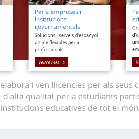
Per a empreses i
Pe
institucions
ed
governamentals
Gra
d'e
Solucions i serveis d'espanyol
uni
online flexibles per a
em
professionals
Veure més
V
labora i ven llicències per als seus c
d'alta qualitat per a estudiants part
institucions educatives de tot el món