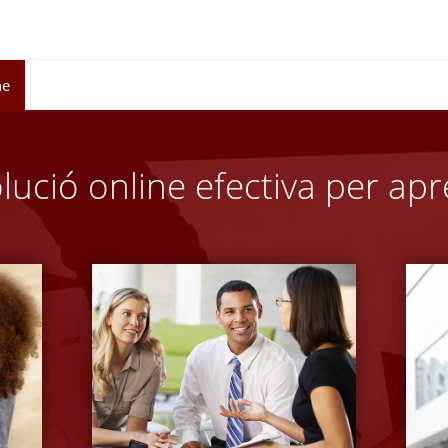
ne
ució online efectiva per ap