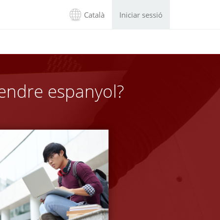
Català
Iniciar sessió
rendre espanyol?