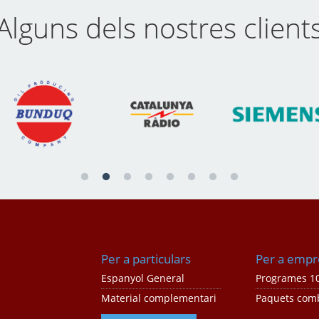
Alguns dels nostres client
Per a particulars
Per a empr
Espanyol General
Programes 10
Material complementari
Paquets com