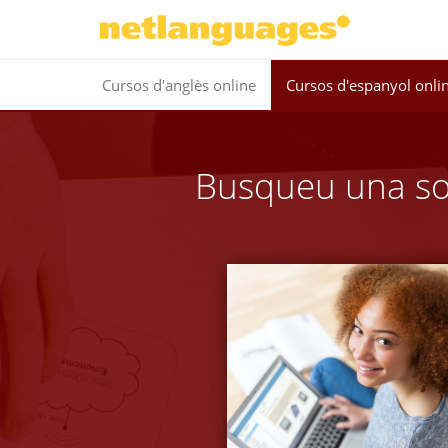
Cursos d'anglès online
Cursos d'espanyol onli
Busqueu una sol