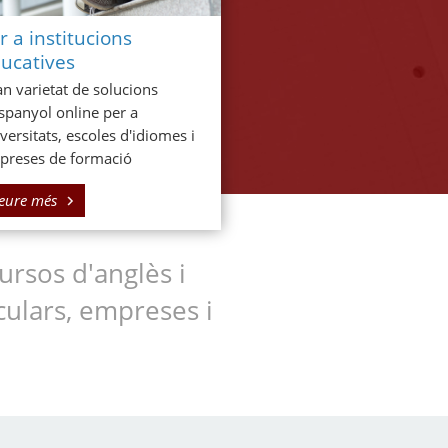
r a institucions
ucatives
n varietat de solucions
spanyol online per a
versitats, escoles d'idiomes i
preses de formació
eure més
ursos d'anglès i
iculars, empreses i