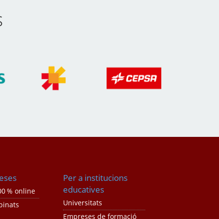
s
eses
Per a institucions
educatives
0 % online
Universitats
binats
Empreses de formació