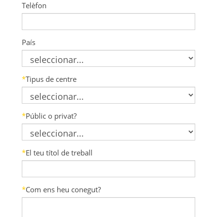
Telèfon
País
*
Tipus de centre
*
Públic o privat?
*
El teu títol de treball
*
Com ens heu conegut?