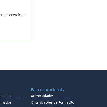
ntes exercícios
Para educacionais
 online
Universidades
binados
Organizações de Formação