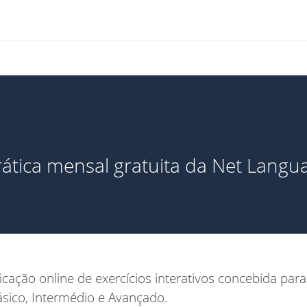
ática mensal gratuita da Net Lang
icação online de exercícios interativos concebida para
Básico, Intermédio e Avançado.