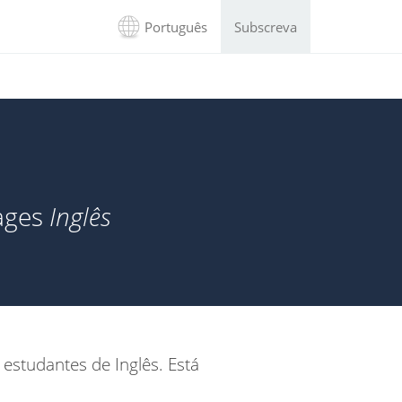
Português
Subscreva
uages
Inglês
 estudantes de Inglês. Está