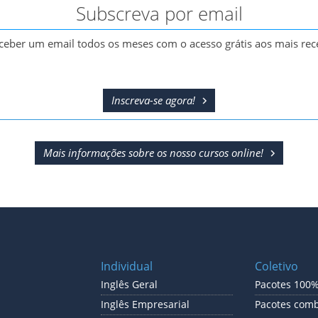
Subscreva por email
ceber um email todos os meses com o acesso grátis aos mais rece
Inscreva-se agora!
Mais informações sobre os nosso cursos online!
Individual
Coletivo
Inglês Geral
Pacotes 100%
Inglês Empresarial
Pacotes com